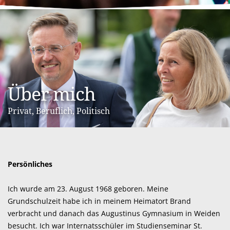
Über mich
Privat, Beruflich, Politisch
Persönliches
R
Ich wurde am 23. August 1968 geboren. Meine
N
Grundschulzeit habe ich in meinem Heimatort Brand
me
verbracht und danach das Augustinus Gymnasium in Weiden
Ba
besucht. Ich war Internatsschüler im Studienseminar St.