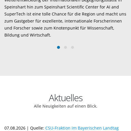
me
Speinshart hin zum Speinshart Scientific Center for AI and
So
SuperTech ist eine tolle Chance für die Region und macht uns
Ha
zum Gastgeber für exzellente, internationale Forscherinnen
und Forscher sowie zum Knotenpunkt für Wissenschaft,
Es
Bildung und Wirtschaft.
fö
ge
mi
Aktuelles
Alle Neuigkeiten auf einen Blick.
07.08.2026 | Quelle:
CSU-Fraktion im Bayerischen Landtag