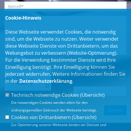
Cookie-Hinweis
Diese Webseite verwendet Cookies, die notwendig
sind, um die Webseite zu nutzen. Weiter verwendet
diese Webseite Dienste von Drittanbietern, um das
Webangebot zu verbessern (Website-Optmierung).
Einwilligungserklärung
*
Für die Verwendung bestimmter Dienste wird Ihre
Einwilligung benötigt. Ihre Einwilligung können Sie
Bitte geben Sie den Code
jederzeit widerrufen. Weitere Informationen finden Sie
ein:
in der
Datenschutzerklärung
.
Technisch notwendige Cookies (
Übersicht
)
Die notwendigen Cookies werden allein für den
* Pflichtfeld
ordnungsgemäßen Gebrauch der Webseite benötigt.
Cookies von Drittanbietern (
Übersicht
)
Zur Optimierung unserer Webseite binden wir Dienste und