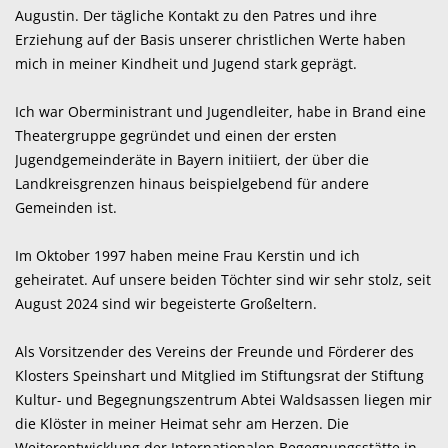
Augustin. Der tägliche Kontakt zu den Patres und ihre
Vo
Erziehung auf der Basis unserer christlichen Werte haben
Ei
mich in meiner Kindheit und Jugend stark geprägt.
mi
Me
Ich war Oberministrant und Jugendleiter, habe in Brand eine
um
Theatergruppe gegründet und einen der ersten
ve
Jugendgemeinderäte in Bayern initiiert, der über die
Tr
Landkreisgrenzen hinaus beispielgebend für andere
Gemeinden ist.
He
St
Im Oktober 1997 haben meine Frau Kerstin und ich
de
geheiratet. Auf unsere beiden Töchter sind wir sehr stolz, seit
vi
August 2024 sind wir begeisterte Großeltern.
Bi
da
Als Vorsitzender des Vereins der Freunde und Förderer des
1.
Klosters Speinshart und Mitglied im Stiftungsrat der Stiftung
Kultur- und Begegnungszentrum Abtei Waldsassen liegen mir
Me
die Klöster in meiner Heimat sehr am Herzen. Die
kl
Weiterentwicklung der Internationalen Begegnungsstätte in