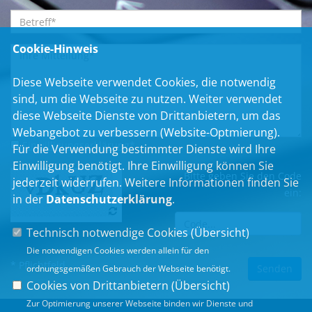
Cookie-Hinweis
Diese Webseite verwendet Cookies, die notwendig
sind, um die Webseite zu nutzen. Weiter verwendet
diese Webseite Dienste von Drittanbietern, um das
Webangebot zu verbessern (Website-Optmierung).
Einwilligungserklärung
*
Für die Verwendung bestimmter Dienste wird Ihre
Einwilligung benötigt. Ihre Einwilligung können Sie
Bitte geben Sie den Code
jederzeit widerrufen. Weitere Informationen finden Sie
ein:
in der
Datenschutzerklärung
.
Technisch notwendige Cookies (
Übersicht
)
Die notwendigen Cookies werden allein für den
* Pflichtfeld
ordnungsgemäßen Gebrauch der Webseite benötigt.
Cookies von Drittanbietern (
Übersicht
)
Zur Optimierung unserer Webseite binden wir Dienste und