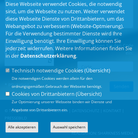
Diese Webseite verwendet Cookies, die notwendig
sind, um die Webseite zu nutzen. Weiter verwendet
diese Webseite Dienste von Drittanbietern, um das
Webangebot zu verbessern (Website-Optmierung).
Einwilligungserklärung
*
Für die Verwendung bestimmter Dienste wird Ihre
Einwilligung benötigt. Ihre Einwilligung können Sie
Bitte geben Sie den Code
jederzeit widerrufen. Weitere Informationen finden Sie
ein:
in der
Datenschutzerklärung
.
Technisch notwendige Cookies (
Übersicht
)
Die notwendigen Cookies werden allein für den
* Pflichtfeld
ordnungsgemäßen Gebrauch der Webseite benötigt.
Cookies von Drittanbietern (
Übersicht
)
Zur Optimierung unserer Webseite binden wir Dienste und
Angebote von Drittanbietern ein.
© TOBIAS REIß MdL |
IMPRESSUM
|
DATENSCHUTZ
|
KONTAKT
|
PRESSEBILD
Alle akzeptieren
Auswahl speichern
REALISATION:
SHARKNESS MEDIA